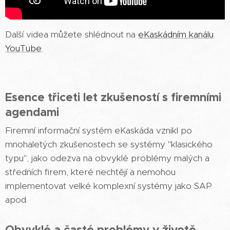
Další videa můžete shlédnout na
eKaskádním kanálu
YouTube
.
Esence třiceti let zkušeností s firemními
agendami
Firemní informační systém eKaskáda vznikl po
mnohaletých zkušenostech se systémy "klasického
typu", jako odezva na obvyklé problémy malých a
středních firem, které nechtějí a nemohou
implementovat velké komplexní systémy jako SAP
apod.
Obvyklé a časté problémy v životě