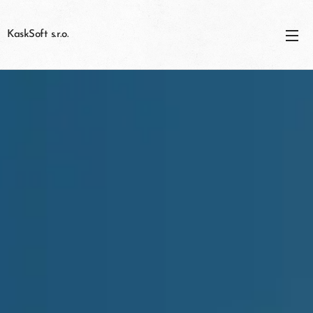
KaskSoft s.r.o.