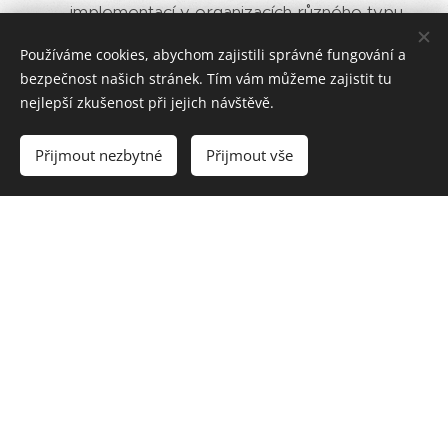
implementací v organizacích různého typu
poskytlo velmi jasnou představu o
Používáme cookies, abychom zajistili správné fungování a
problémech v těchto organizacích.
bezpečnost našich stránek. Tím vám můžeme zajistit tu
Mnohaleté "překonávání bariér" mezi
nejlepší zkušenost při jejich návštěvě.
samostatným GroupWare řešením (Novell
Groupwise...), firemními agendami (od zakázek
Přijmout nezbytné
Přijmout vše
přes sklady až po fakturace a účetnictví), atd.
vyústilo v jasnou představu hlavních principů,
na kterých musí stát nová generace firemního
systému.
Těsná spolupráce s dodavatelem
komunikačních a databázových řešení, s
firmou Software602 a.s. přinesla potřebné
technologické zázemí.
A tak v roce 2000 vykrystalizovala myšlenka, že
místo překračování bariér prostě postavíme systém