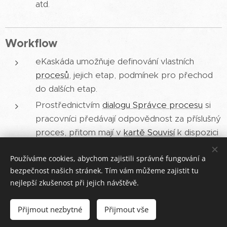
atd.
Workflow
eKaskáda umožňuje definování vlastních
procesů
, jejich etap, podmínek pro přechod
do dalších etap.
Prostřednictvím
dialogu Správce procesu
si
pracovníci předávají odpovědnost za příslušný
proces, přitom mají v
kartě Souvisí
k dispozici
vše potřebné, co s daným procesem souvisí.
Používáme cookies, abychom zajistili správné fungování a
bezpečnost našich stránek. Tím vám můžeme zajistit tu
nejlepší zkušenost při jejich návštěvě.
©KaskSoft s.r.o.
Přijmout nezbytné
Přijmout vše
Cookies