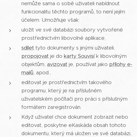
nemůže sama o sobě uživateli nabídnout
funkcionalitu těchto programů, to není jejím
účelem. Umožňuje však:
uložit ve své databázi soubory vytvořené
prostřednictvím libovolné aplikace,
sdílet
tyto dokumenty s jinými uživateli,
propojovat
je do
karty Souvisí
k libovolným
objektům,
avizovat
je, používat jako
přílohy e-
mailů
, apod.,
editovat je prostřednictvím takového
programu, který je na příslušném
uživatelském počítači pro práci s příslušným
formátem zaregistrován.
Když uživatel chce dokument zobrazit nebo
editovat, poskytne eKaskáda obsah tohoto
dokumentu, který má uložen ve své databázi,