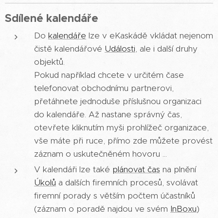
Sdílené kalendáře
Do
kalendáře
lze v eKaskádě vkládat nejenom
čistě kalendářové
Události
, ale i další druhy
objektů.
Pokud například chcete v určitém čase
telefonovat obchodnímu partnerovi,
přetáhnete jednoduše příslušnou organizaci
do kalendáře. Až nastane správný čas,
otevřete kliknutím myši prohlížeč organizace,
vše máte při ruce, přímo zde můžete provést
záznam o uskutečněném hovoru ...
V kalendáři lze také
plánovat čas
na plnění
Úkolů
a dalších firemních procesů, svolávat
firemní porady s větším počtem účastníků
(záznam o poradě najdou ve svém
InBoxu
)