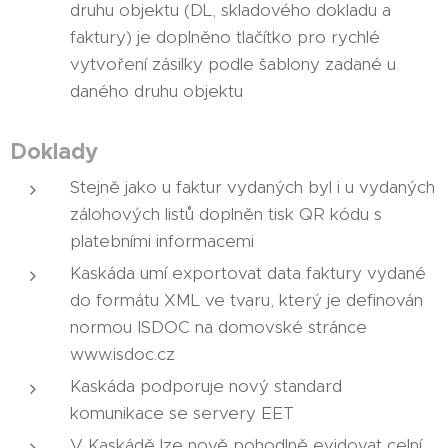
druhu objektu (DL, skladového dokladu a
faktury) je doplněno tlačítko pro rychlé
vytvoření zásilky podle šablony zadané u
daného druhu objektu
Doklady
Stejně jako u faktur vydaných byl i u vydaných
zálohových listů doplněn tisk QR kódu s
platebními informacemi
Kaskáda umí exportovat data faktury vydané
do formátu XML ve tvaru, který je definován
normou ISDOC na domovské stránce
www.isdoc.cz
Kaskáda podporuje nový standard
komunikace se servery EET
V Kaskádě lze nově pohodlně evidovat celní