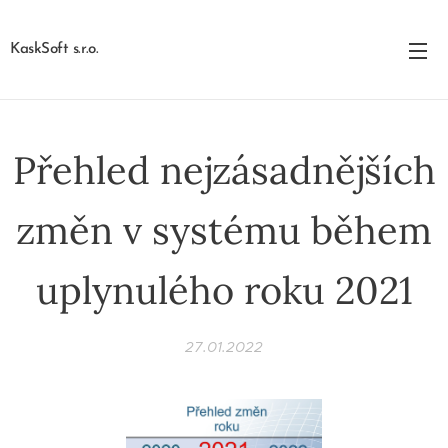
KaskSoft s.r.o.
Přehled nejzásadnějších
změn v systému během
uplynulého roku 2021
27.01.2022